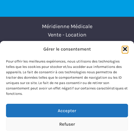
Méridienne Médicale
Vente - Location
Gérer le consentement
SAINT-FLOUR
43 Avenue du Lioran
15100 Saint-flour
Pour offrir les meilleures expériences, nous utilisons des technologies
telles que les cookies pour stocker et/ou accéder aux informations des
Tél : 04-71-23-86-06
appareils. Le fait de consentir à ces technologies nous permettra de
traiter des données telles que le comportement de navigation ou les ID
SAINT-CHELY
uniques sur ce site. Le fait de ne pas consentir ou de retirer son
23 AVENUE PIERRE PIGNIDE
consentement peut avoir un effet négatif sur certaines caractéristiques et
48200 SAINT-CHÉLY-D'APCHER
fonctions.
TEL : 04-66-45-01-95
Accepter
© 2026 Méridienne Médicale -
Une création
Refuser
DMsite.fr