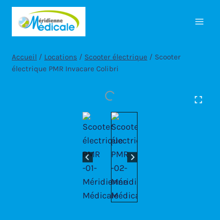
Aller
au
contenu
Accueil
/
Locations
/
Scooter électrique
/
Scooter
électrique PMR Invacare Colibri
…